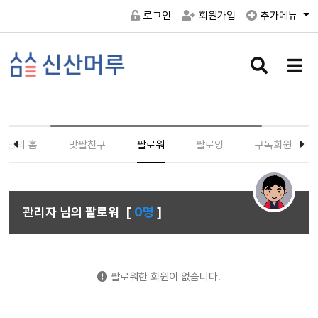
로그인
회원가입
추가메뉴
검
메
색
뉴
버
버
튼
튼
] 님의 홈
맞팔친구
팔로워
팔로잉
구독회원
관리자 님의 팔로워
[
0명
]
팔로워한 회원이 없습니다.