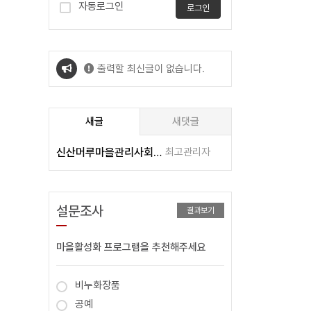
자동로그인
로그인
출력할 최신글이 없습니다.
출력할 최신글이 없습니다.
새글
새댓글
신산머루마을관리사회적힙동조합/다함께돌봄센터
최고관리자
설문조사
결과보기
마을활성화 프로그램을 추천해주세요
비누화장품
공예