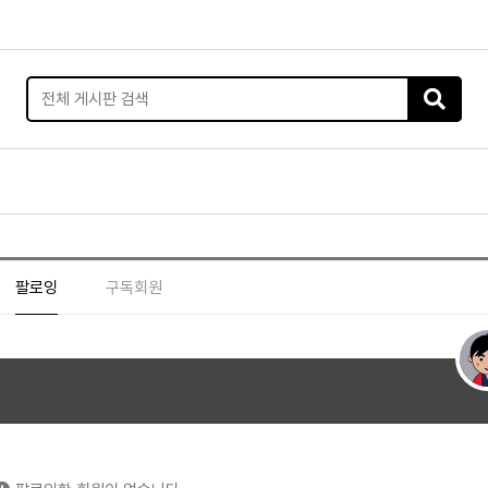
팔로잉
구독회원