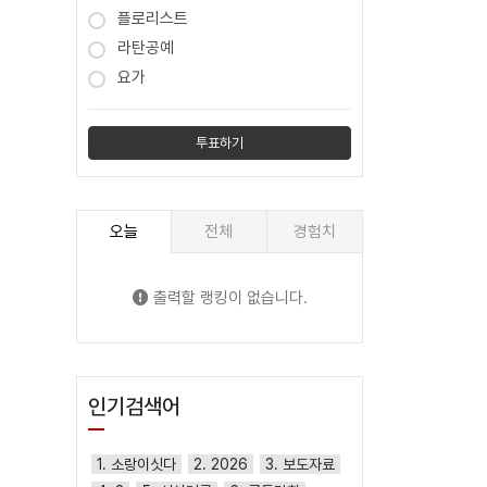
플로리스트
라탄공예
요가
오늘
전체
경험치
출력할 랭킹이 없습니다.
인기검색어
1. 소랑이싯다
2. 2026
3. 보도자료