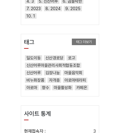
4. 3
5. 신산머루
6. 곱들락한
7. 2023
8. 2024
9. 2025
10. 1
태그
태그 더보기
일도이동
신산경로당
로고
신산머루마을관리사회적협동조합
신산머루
김장나눔
마을음악회
비누화장품
자격증
아로마테라피
아로마
향수
마을활성화
카페온
사이트 통계
현재접속자 :
3