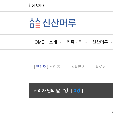
접속자 3
HOME
소개
커뮤니티
신산머루
[
관리자
] 님의 홈
맞팔친구
팔로워
관리자 님의 팔로잉
[
0명
]