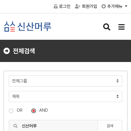
로그인
회원가입
추가메뉴
검
메
색
뉴
버
버
튼
튼
전체검색
OR
AND
검색