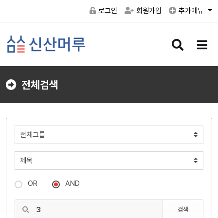
로그인
회원가입
추가메뉴
검
메
색
뉴
버
버
튼
튼
전체검색
OR
AND
검색