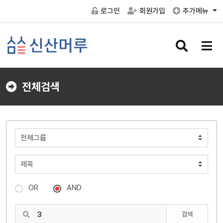
로그인
회원가입
추가메뉴
검
메
색
뉴
버
버
튼
튼
전체검색
OR
AND
검색