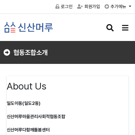
로그인
회원가입
추가메뉴
검
메
색
뉴
버
버
튼
튼
협동조합소개
About Us
일도이동(일도2동)
신산머루마을관리사회적협동조합
신산머루다함께돌봄센터