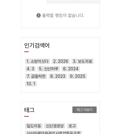
출력할 랭킹이 없습니다.
인기검색어
1. 소랑이싯다
2. 2026
3. 보도자료
4. 3
5. 신산머루
6. 2024
7. 곱들락한
8. 2023
9. 2025
10. 1
태그
태그 더보기
일도이동
신산경로당
로고
신산머루마을관리사회적협동조합