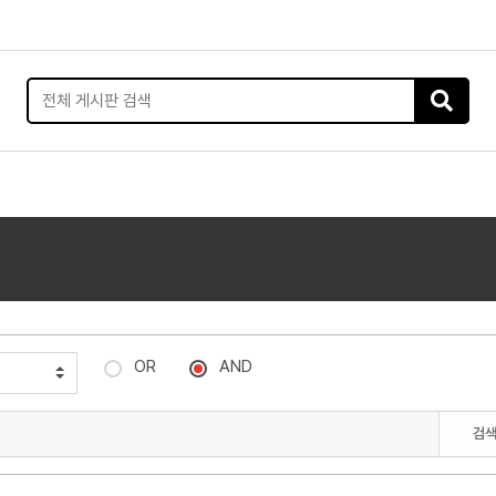
OR
AND
검