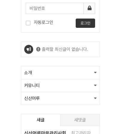
자동로그인
로그인
출력할 최신글이 없습니다.
출력할 최신글이 없습니다.
소개
커뮤니티
신산머루
새글
새댓글
신산머루마을관리사회적힙동조합/다함께돌봄센터
최고관리자